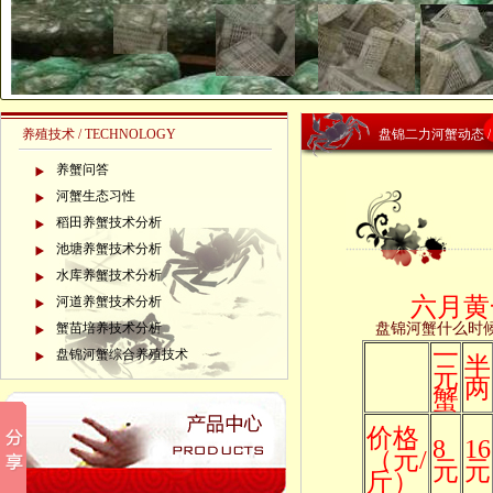
养殖技术 /
TECHNOLOGY
盘锦二力河蟹动态 /
养蟹问答
河蟹生态习性
稻田养蟹技术分析
池塘养蟹技术分析
水库养蟹技术分析
六月黄
河道养蟹技术分析
蟹苗培养技术分析
盘锦河蟹什么时
一
盘锦河蟹综合养殖技术
半
元
两
蟹
价格
8
16
（元/
元
元
斤）