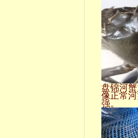
盘锦河蟹
像正常河
强。