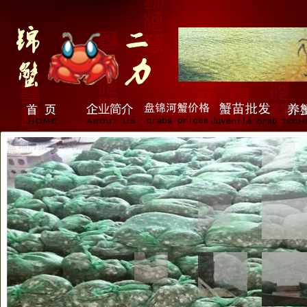
盘锦河蟹养殖场