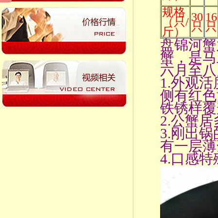
规格
30
16
（只/
只
只
斤）
盘锦河蟹
蟹，是马
六月至八
1.外观
侧有红色
铁锈样覆
2.公蟹
3.刚出
有一层薄
4.口感